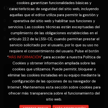
cookies garantizan funcionalidades básicas y
Contacto
características de seguridad del sitio web, incluyendo
aquellas que el editor utiliza para permitir la gestión y
gerente@cascohistoricosantacruz.com
operativa del sitio web y habilitar sus funciones y
servicios. Las cookies técnicas están exceptuadas del
+34 623 040 680
cumplimiento de las obligaciones establecidas en el
Calle Vaquero, 2º Bloque (Bajo). 38700 S/C de la Palma
artículo 22.2 de la LSSI-CE, cuando permitan prestar el
servicio solicitado por el usuario, por lo que su uso no
requiere el consentimiento del usuario. Pulse el botón
“
MÁS INFORMACIÓN
” para acceder a nuestra Política de
Cookies y obtener información ampliada sobre las
cookies que utilizamos. Puede permitir, bloquear o
© Copyright Casco Histórico Santa Cruz de La
eliminar las cookies instaladas en su equipo mediante la
configuración de las opciones de su navegador de
Palma
Internet. Mantenemos esta sección sobre cookies para
ofrecer más transparencia sobre el funcionamiento del
sitio web.