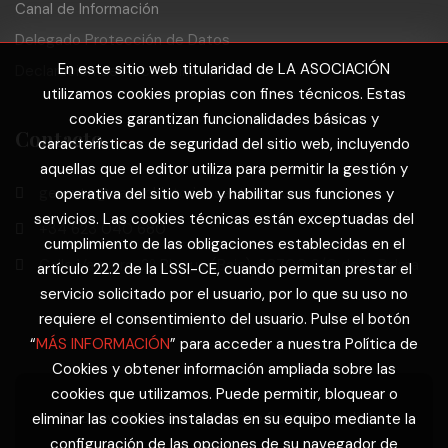
Canal de Información
Delegado Protección de Datos
En este sitio web titularidad de LA ASOCIACIÓN
Declaración de Accesibilidad
utilizamos cookies propias con fines técnicos. Estas
cookies garantizan funcionalidades básicas y
Contacto
características de seguridad del sitio web, incluyendo
aquellas que el editor utiliza para permitir la gestión y
gerente@cascohistoricosantacruz.com
operativa del sitio web y habilitar sus funciones y
servicios. Las cookies técnicas están exceptuadas del
+34 623 040 680
cumplimiento de las obligaciones establecidas en el
Calle Vaquero, 2º Bloque (Bajo). 38700 S/C de la Palma
artículo 22.2 de la LSSI-CE, cuando permitan prestar el
servicio solicitado por el usuario, por lo que su uso no
requiere el consentimiento del usuario. Pulse el botón
“
MÁS INFORMACIÓN
” para acceder a nuestra Política de
Cookies y obtener información ampliada sobre las
cookies que utilizamos. Puede permitir, bloquear o
© Copyright Casco Histórico Santa Cruz de La
eliminar las cookies instaladas en su equipo mediante la
configuración de las opciones de su navegador de