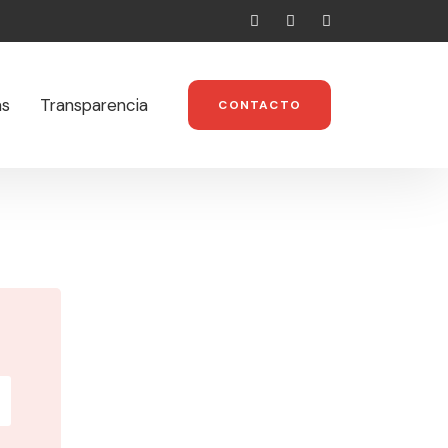
as
Transparencia
CONTACTO